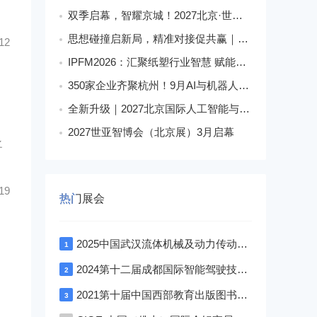
双季启幕，智耀京城！2027北京·世亚智博会
思想碰撞启新局，精准对接促共赢｜美狮・华克2026中国餐饮包装创新发展大会圆满收官
12
IPFM2026：汇聚纸塑行业智慧 赋能高质健康发展
350家企业齐聚杭州！9月AI与机器人盛宴解锁科技新生态
全新升级｜2027北京国际人工智能与机器人展会落地朝阳馆
2027世亚智博会（北京展）3月启幕
之
19
热门展会
2025中国武汉流体机械及动力传动博览会
1
2024第十二届成都国际智能驾驶技术展览会
2
，
2021第十届中国西部教育出版图书文具与校服博览会—成渝双城展
3