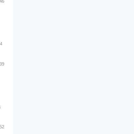
46
4
39
地
52