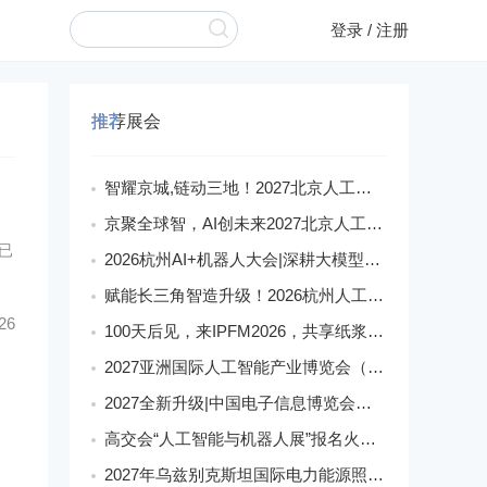
登录
/
注册
推荐展会
智耀京城,链动三地！2027北京人工智能展构筑AI发展新生态
京聚全球智，AI创未来2027北京人工智能与机器人展全球启动
已
2026杭州AI+机器人大会|深耕大模型融合,激活智能产业新动能
赋能长三角智造升级！2026杭州人工智能与机器人展会9月启幕
26
100天后见，来IPFM2026，共享纸浆模塑产业红利
2027亚洲国际人工智能产业博览会（世亚智博会）全维度介绍
2027全新升级|中国电子信息博览会（深圳电子展）核心优势
高交会“人工智能与机器人展”报名火爆,机器人馆展位日趋稀缺
2027年乌兹别克斯坦国际电力能源照明展