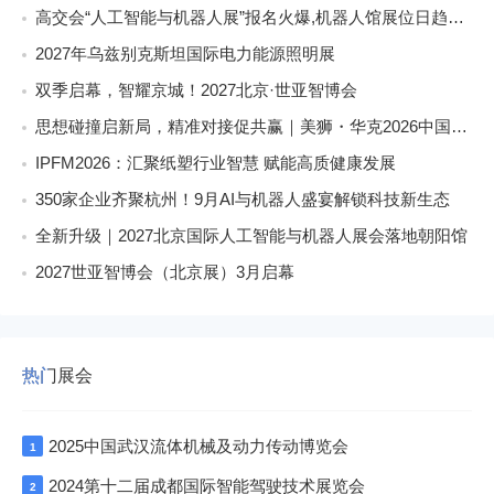
高交会“人工智能与机器人展”报名火爆,机器人馆展位日趋稀缺
2027年乌兹别克斯坦国际电力能源照明展
双季启幕，智耀京城！2027北京·世亚智博会
思想碰撞启新局，精准对接促共赢｜美狮・华克2026中国餐饮包装创新发展大会圆满收官
IPFM2026：汇聚纸塑行业智慧 赋能高质健康发展
350家企业齐聚杭州！9月AI与机器人盛宴解锁科技新生态
全新升级｜2027北京国际人工智能与机器人展会落地朝阳馆
2027世亚智博会（北京展）3月启幕
热门展会
2025中国武汉流体机械及动力传动博览会
1
2024第十二届成都国际智能驾驶技术展览会
2