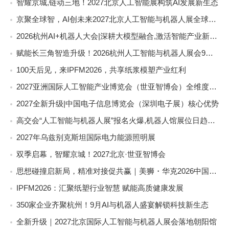
智耀京城,链动三地！2027北京人工智能展构筑AI发展新生态
京聚全球智，AI创未来2027北京人工智能与机器人展全球启动
2026杭州AI+机器人大会|深耕大模型融合,激活智能产业新动能
赋能长三角智造升级！2026杭州人工智能与机器人展会9月启幕
100天后见，来IPFM2026，共享纸浆模塑产业红利
2027亚洲国际人工智能产业博览会（世亚智博会）全维度介绍
2027全新升级|中国电子信息博览会（深圳电子展）核心优势
高交会“人工智能与机器人展”报名火爆,机器人馆展位日趋稀缺
2027年乌兹别克斯坦国际电力能源照明展
双季启幕，智耀京城！2027北京·世亚智博会
思想碰撞启新局，精准对接促共赢｜美狮・华克2026中国餐饮包装创新发展大会圆满收官
IPFM2026：汇聚纸塑行业智慧 赋能高质健康发展
350家企业齐聚杭州！9月AI与机器人盛宴解锁科技新生态
全新升级｜2027北京国际人工智能与机器人展会落地朝阳馆