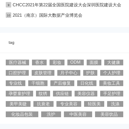
CHCC2021年第22届全国医院建设大会深圳医院建设大会
9
2021（南京）国际大数据产业博览会
10
tag
ODM
医疗器械
香水
彩妆
面膜
大健康
口腔护理
皮肤管理
月子中心
护肤
个人护理
专业线
干细胞
产后修复
日化线
美妆工具
孕婴童护理
纹绣
供应链
美容仪器
手足护理
美甲美睫
抗衰老
专业美容
轻医美
洗涤
化妆品包装
洗护
中医美容
美容饮品