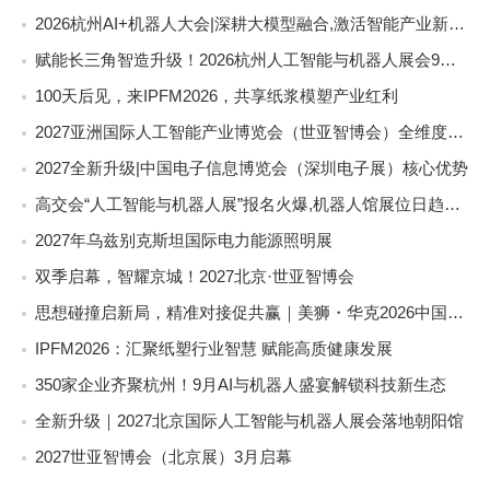
2026杭州AI+机器人大会|深耕大模型融合,激活智能产业新动能
赋能长三角智造升级！2026杭州人工智能与机器人展会9月启幕
100天后见，来IPFM2026，共享纸浆模塑产业红利
2027亚洲国际人工智能产业博览会（世亚智博会）全维度介绍
2027全新升级|中国电子信息博览会（深圳电子展）核心优势
高交会“人工智能与机器人展”报名火爆,机器人馆展位日趋稀缺
2027年乌兹别克斯坦国际电力能源照明展
双季启幕，智耀京城！2027北京·世亚智博会
思想碰撞启新局，精准对接促共赢｜美狮・华克2026中国餐饮包装创新发展大会圆满收官
IPFM2026：汇聚纸塑行业智慧 赋能高质健康发展
350家企业齐聚杭州！9月AI与机器人盛宴解锁科技新生态
全新升级｜2027北京国际人工智能与机器人展会落地朝阳馆
2027世亚智博会（北京展）3月启幕