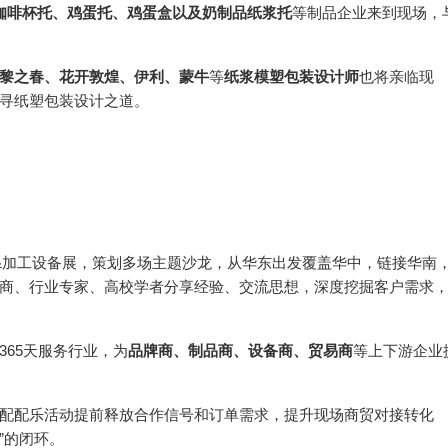
咖啡杯托、鸡蛋托、鸡蛋盒以及奶制品纸浆托
等制品企业来到现场，
黎之春、花开敦煌、伊利、蒙牛
等
纸浆模塑包装设计师
也将亲临现
寻纸塑包装设计之道。
包装&加工设备展，策划多场主题沙龙，从华东出发覆盖华中，链接华南
商、行业专家、高校学者分享经验、交流思想，深度挖掘客户需求
65天服务行业，为
品牌商、制品商、设备商、贸易商
等上下游企业
配配乐活动提前释放合作信号和订单需求，提升现场商贸对接转化
”的闭环。