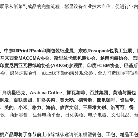
展示从纸浆到成品的完整流程，彰显设备企业技术自信，促进行业
展、中东非Print2Pack印刷包装纸业展、东欧Rosupack包装工业展、
团、马来西亚MACCMA协会、斯里兰卡纸包装协会、越南包装协会、巴
度尼西亚瓦楞纸箱协会(AKKGI)参观团、印度FCBM协会、巴基
协会、媒体深度合作，线上线下邀约海外观众参，全力打造国际商贸
，拜访
星巴克、Arabica Coffee、挪瓦咖啡、百胜集团、黄油与面包
润发、百联集团、叮咚买菜、黄天鹅、德青源、熊爪咖啡、资生堂
、美的、小米、格力、海信、故宫文创、三星堆文创、洛可可、得
茶饮、商超零售、生鲜电商平台、日化美妆、电子电器、文创礼品、
奶产品即将于春节前上市
除继续邀请纸浆模塑餐
包、工包、精品工