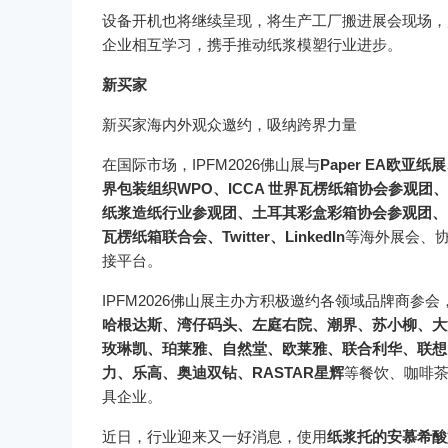
设备开机也将继续呈现，将生产工厂搬进展会现场，
企业相互学习，携手推动纸浆模塑行业进步。
新买家
新买家海内外观众邀约，吸纳跨界力量
在国际市场，IPFM2026佛山展与
Paper EA欧亚纸
界包装组织WPO、ICCA 世界瓦楞纸箱协会参观
纸浆造纸行业参观团、土耳其彩盒彩箱协会参观团、印
瓦楞纸箱联合会、Twitter、LinkedIn
等海外展会、
接平台。
IPFM2026佛山展主办方积极邀约各领域品牌商参会
哈根达斯、湾仔码头、左庭右院、潮界、苏小柳、大
玫琳凯、珀莱雅、自然堂、欧莱雅、联合利华、联想
力、乐高、奥迪双钻、
RASTAR星辉
等餐饮、咖啡
具企业。
近日，行业迎来又一好消息，使用
纸浆托的安慕希酸