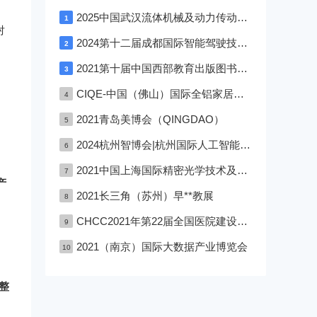
2025中国武汉流体机械及动力传动博览会
1
对
2024第十二届成都国际智能驾驶技术展览会
2
2021第十届中国西部教育出版图书文具与校服博览会—成渝双城展
3
CIQE-中国（佛山）国际全铝家居展览会
4
2021青岛美博会（QINGDAO）
5
2024杭州智博会|杭州国际人工智能,物联网,大数据展览会
6
到
2021中国上海国际精密光学技术及设备展览会
7
产
2021长三角（苏州）早**教展
8
CHCC2021年第22届全国医院建设大会深圳医院建设大会
9
2021（南京）国际大数据产业博览会
10
整