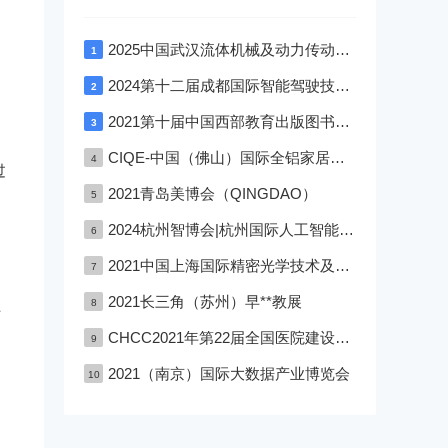
2025中国武汉流体机械及动力传动博览会
1
2024第十二届成都国际智能驾驶技术展览会
2
2021第十届中国西部教育出版图书文具与校服博览会—成渝双城展
3
CIQE-中国（佛山）国际全铝家居展览会
4
过
2021青岛美博会（QINGDAO）
5
2024杭州智博会|杭州国际人工智能,物联网,大数据展览会
6
2021中国上海国际精密光学技术及设备展览会
7
2021长三角（苏州）早**教展
8
方
CHCC2021年第22届全国医院建设大会深圳医院建设大会
9
2021（南京）国际大数据产业博览会
10