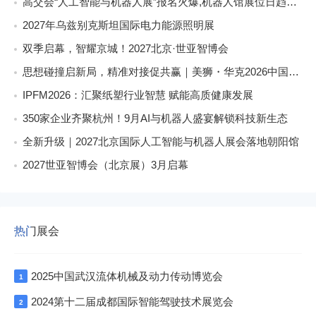
高交会“人工智能与机器人展”报名火爆,机器人馆展位日趋稀缺
2027年乌兹别克斯坦国际电力能源照明展
双季启幕，智耀京城！2027北京·世亚智博会
思想碰撞启新局，精准对接促共赢｜美狮・华克2026中国餐饮包装创新发展大会圆满收官
IPFM2026：汇聚纸塑行业智慧 赋能高质健康发展
350家企业齐聚杭州！9月AI与机器人盛宴解锁科技新生态
全新升级｜2027北京国际人工智能与机器人展会落地朝阳馆
2027世亚智博会（北京展）3月启幕
热门展会
2025中国武汉流体机械及动力传动博览会
1
2024第十二届成都国际智能驾驶技术展览会
2