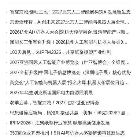
智耀京城,链动三地！2027北京人工智能展构筑AI发展新生态
京聚全球智，AI创未来2027北京人工智能与机器人展全球启动
2026杭州AI+机器人大会|深耕大模型融合,激活智能产业新动能
赋能长三角智造升级！2026杭州人工智能与机器人展会9月启幕
100天后见，来IPFM2026，共享纸浆模塑产业红利
2027亚洲国际人工智能产业博览会（世亚智博会）全维度介绍
2027全新升级|中国电子信息博览会（深圳电子展）核心优势
高交会“人工智能与机器人展”报名火爆,机器人馆展位日趋稀缺
2027年乌兹别克斯坦国际电力能源照明展
双季启幕，智耀京城！2027北京·世亚智博会
思想碰撞启新局，精准对接促共赢｜美狮・华克2026中国餐饮包装创新发展大会圆满收官
IPFM2026：汇聚纸塑行业智慧 赋能高质健康发展
350家企业齐聚杭州！9月AI与机器人盛宴解锁科技新生态