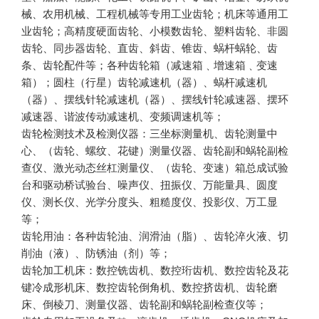
械、农用机械、工程机械等专用工业齿轮；机床等通用工
业齿轮；高精度硬面齿轮、小模数齿轮、塑料齿轮、非圆
齿轮、同步器齿轮、直齿、斜齿、锥齿、蜗杆蜗轮、齿
条、齿轮配件等；各种齿轮箱（减速箱﹑增速箱﹑变速
箱）；圆柱（行星）齿轮减速机（器）、蜗杆减速机
（器）、摆线针轮减速机（器）、摆线针轮减速器、摆环
齿轮检测技术及检测仪器：三坐标测量机、齿轮测量中
心、（齿轮、螺纹、花键）测量仪器、齿轮副和蜗轮副检
查仪、激光动态丝杠测量仪、（齿轮、变速）箱总成试验
台和驱动桥试验台、噪声仪、扭振仪、万能量具、圆度
仪、测长仪、光学分度头、粗糙度仪、投影仪、万工显
齿轮用油：各种齿轮油、润滑油（脂）、齿轮淬火液、切
齿轮加工机床：数控铣齿机、数控珩齿机、数控齿轮及花
键冷成形机床、数控齿轮倒角机、数控挤齿机、齿轮磨