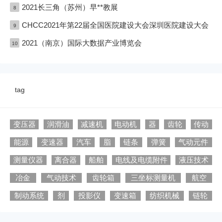
2021长三角（苏州）早**教展
8
CHCC2021年第22届全国医院建设大会深圳医院建设大会
9
2021（南京）国际大数据产业博览会
10
tag
变压器
润滑油
减速机
电动机
器
齿轮
传动
能源
变速器
汽车
脂
链条
弹簧
气动元件
测量仪器
离合器
船舶
电线及电缆附件
液压技术
冶金
气动技术
齿轮箱
三坐标测量机
航空
制动系统
剂
投影仪
变速箱
纺织机械
链轮