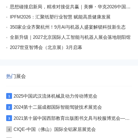
思想碰撞启新局，精准对接促共赢｜美狮・华克2026中国餐饮包装创新发展大会圆满收官
IPFM2026：汇聚纸塑行业智慧 赋能高质健康发展
350家企业齐聚杭州！9月AI与机器人盛宴解锁科技新生态
全新升级｜2027北京国际人工智能与机器人展会落地朝阳馆
2027世亚智博会（北京展）3月启幕
热门展会
2025中国武汉流体机械及动力传动博览会
1
2024第十二届成都国际智能驾驶技术展览会
2
2021第十届中国西部教育出版图书文具与校服博览会—成渝双城展
3
CIQE-中国（佛山）国际全铝家居展览会
4