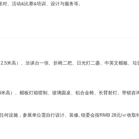
派对、活动&比赛&培训、设计与服务等。
面围板（2.5米高）、洽谈台一张、折椅二把、日光灯二盏、中英文楣板、垃
(含围板（4米高）、楣板灯箱喷制、玻璃圆桌、铝合金椅、长臂射灯、带锁咨
包括任何设施，参展单位需自行设计、装修, 组委会按RMB 28元/㎡收取