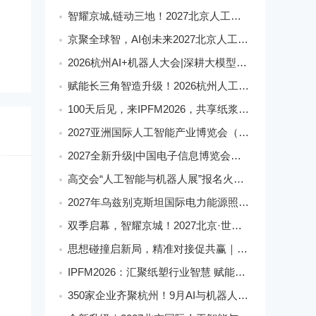
智耀京城,链动三地！2027北京人工智能展构筑AI发展新生态
京聚全球智，AI创未来2027北京人工智能与机器人展全球启动
2026杭州AI+机器人大会|深耕大模型融合,激活智能产业新动能
赋能长三角智造升级！2026杭州人工智能与机器人展会9月启幕
100天后见，来IPFM2026，共享纸浆模塑产业红利
2027亚洲国际人工智能产业博览会（世亚智博会）全维度介绍
2027全新升级|中国电子信息博览会（深圳电子展）核心优势
高交会“人工智能与机器人展”报名火爆,机器人馆展位日趋稀缺
2027年乌兹别克斯坦国际电力能源照明展
双季启幕，智耀京城！2027北京·世亚智博会
思想碰撞启新局，精准对接促共赢｜美狮・华克2026中国餐饮包装创新发展大会圆满收官
IPFM2026：汇聚纸塑行业智慧 赋能高质健康发展
350家企业齐聚杭州！9月AI与机器人盛宴解锁科技新生态