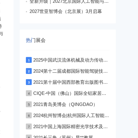
全新升级｜2027北京国际人工智能与机器人展会落地朝阳馆
发
游
2027世亚智博会（北京展）3月启幕
船
游
与
热门展会
2025中国武汉流体机械及动力传动博览会
1
2024第十二届成都国际智能驾驶技术展览会
2
2021第十届中国西部教育出版图书文具与校服博览会—成渝双城展
3
爱
CIQE-中国（佛山）国际全铝家居展览会
4
、
2021青岛美博会（QINGDAO）
5
飞
2024杭州智博会|杭州国际人工智能,物联网,大数据展览会
6
、
2021中国上海国际精密光学技术及设备展览会
7
鲸
2021长三角（苏州）早**教展
8