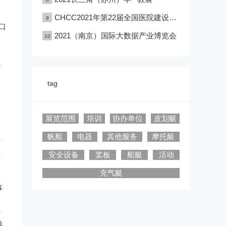
CHCC2021年第22届全国医院建设大会深圳医院建设大会
9
口
2021（南京）国际大数据产业博览会
10
、
观
。
tag
，
展览范围
培训
协办单位
皮划艇
帆船
电器
其他服务
摩托艇
争
联
安全设备
桨板
船艇
活动
第
充气艇
事
长
特
游