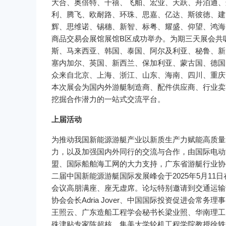
大合、奥倍特、千禧、飞舶、宏业、天跃、舟泊通、
利、腾飞、欧耐路、环珠、思嘉、亿达、斯彼徳、建
辉、思维诺、锡穗、新智、标粤、耀盛、仰望、鸿海等品
商品交易会展馆展馆B区成功举办。为期三天展会共吸
斯、马来西亚、韩国、泰国、阿尔及利亚、秘鲁、新
塞内加尔、英国、新西兰、保加利亚、蒙古国、德国
众来自北京、上海、浙江、山东、海南、四川、重庆
本次展会为国内外游艇制造商、配件供应商、行业卖
挖掘合作潜力的一站式交流平台。
上届活动
为推动我国新能源游艇产业以新质生产力赋能高质量
力，以及加强国内外同行的交流与合作，由国际电动
盟、国际船舶海工网的大力支持，广东省游艇行业协
二届中国新能源游艇国际发展峰会于2025年5月11
会议高朋满座、座无虚席。论坛特别邀请到交通运输
协会会长Adria Jover、中国国际投资促进会
王照云、广东造船工程学会秘书长梁业照、华南理工
殊津贴专家陈超核、集美大学轮机工程学院教授徐轶