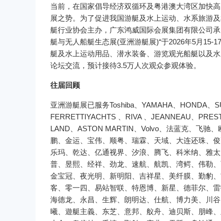
当前，在国家倡导经济双循环及粤港澳大湾区加快高
展之势。为了促进我国游艇及水上运动、水系旅游及
艇行业协会主办，广东鸿威国际会展集团有限公司承办
艇与无人船艇生态展(亚洲游艇展)“于2026年5月15
艇及水上运动用品、潜水装备、游览观光船艇以及水
论坛交流，预计接待3.5万人次观众参观体验。
往届回顾
亚洲游艇展已服务Toshiba、YAMAHA、HONDA、SU
FERRETTIYACHTS 、RIVA 、JEANNEAU、PRE
LAND、ASTON MARTIN、Volvo、法蓝克
鹏、金运、宝伟、顺粤、瑞霖、天域、大连还珠、俊
乐玛、乾达、亿通视界、汐浪、腾飞、科米纳、雅太
普、昱熙、经祥、劲龙、速航、航凯、湾鳄、伟勒、
金宝冠、夜光明、新明阳、吉祥星、美纤膜、勤豹、
客、零一四、易站智联、特恩博、新星、德菲尔、雷
海德龙、永昌、生辉、朗明达、仕航、博力美、川谷
曦、遊艇主義、东芝、意邦、舣舟、迪贝斯、朋峰、