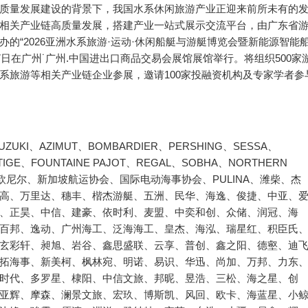
质量发展建设的背景下，我国水系休闲旅游产业正迎来前所未有的
相关产业链高质量发展，搭建产业一站式展示交流平台，由广东省
的“2026亚洲水系旅游·运动·休闲船艇与游艇博览会暨新能源智能
-17日在广州˙广州.中国进出口商品交易会展馆展馆举行。将组织500家
系旅游等相关产业链企业参展，邀请100家投融资机构及专家学者参
ZUKI、AZIMUT、BOMBARDIER、PERSHING、SESSA、
STIGE、FOUNTAINE PAJOT、REGAL、SOBHA、NORTHERN
、飞驰、欧尼尔、新加坡航运协会、国际电动海事协会、PULINA、潍柴、杰
高、万里达、穗丰、楷杰游艇、五洲、民华、海逸、俊捷、中亚、
、正昊、中信、建豪、依时利、麦盟、中奕和创、众储、润冠、海
百邦、逸动、广州海工、泛海海工、皇杰、海泓、瑞星红、积臣氏
玄彩轩、昶旭、岩谷、鑫思盛联、云享、普创、鑫之阳、德壑、迪
拓海事、新美柯、枫林宛、明诺、易识、华迅、尚加、万邦、力东
时代、多罗星、棣阳、中信文旅、邦昵、昱浩、三松、海之星、创
亚辉、摩森、澜景文旅、宏玖、博斯凯、风回、欧卡、海蓝星、小