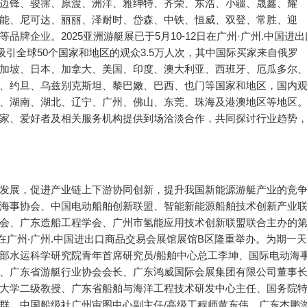
边锋、骏霈、原渡、洲洋、雅绅特、齐荣、东浩、小疆、晟鑫、耀
能、尼可达、丽丽、泽耐时、岱森、中铁、恒威、双登、常胜、迎
牌企业。2025亚洲游艇展已于5月10-12日在广州·广州.中国进出
引全球50个国家和地区的观众3.5万人次，其中国际买家来自俄罗
加坡、日本、加拿大、美国、印度、澳大利亚、西班牙、厄瓜多尔
、约旦、乌兹别克斯坦、黎巴嫩、巴西、也门等国家和地区，国内
、湖南、湖北、辽宁、广州、佛山、东莞、珠海及港澳地区等地区
家、爱好者及相关服务机构提供到场洽淡合作，共同探讨行业趋势
发展，促进产业链上下游协同创新，提升我国新能源游艇产业的竞
海事协会、中国电动船舶创新联盟、智能新能源船舶技术创新产业
会、广东造船工程学会、广州市氢能应用技术创新联盟联合主办的
日在广州·广州.中国进出口商品交易会展馆展馆B区隆重举办。为期一天
部水运科学研究院青年首席研究员/船舶中心总工李坤、国际电动海
常务理事、广东省游艇行业协会会长、广东鸿威国际会展集团有限公司董事
大学二级教授、广东省船舶与海洋工程技术研发中心主任、国务院
群、中国船级社广州审图中心副主任/高级工程师黄东伟、广东杰鹏