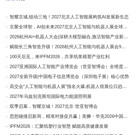
智耀京城,链动三地！2027北京人工智能展构筑AI发展新生态
京聚全球智，AI创未来2027北京人工智能与机器人展全球启动
2026杭州AI+机器人大会|深耕大模型融合,激活智能产业新动能
赋能长三角智造升级！2026杭州人工智能与机器人展会9月启幕
100天后见，来IPFM2026，共享纸浆模塑产业红利
2027亚洲国际人工智能产业博览会（世亚智博会）全维度介绍
2027全新升级|中国电子信息博览会（深圳电子展）核心优势
高交会“人工智能与机器人展”报名火爆,机器人馆展位日趋稀缺
2027年乌兹别克斯坦国际电力能源照明展
双季启幕，智耀京城！2027北京·世亚智博会
思想碰撞启新局，精准对接促共赢｜美狮・华克2026中国餐饮包装创新发展大会圆满收官
IPFM2026：汇聚纸塑行业智慧 赋能高质健康发展