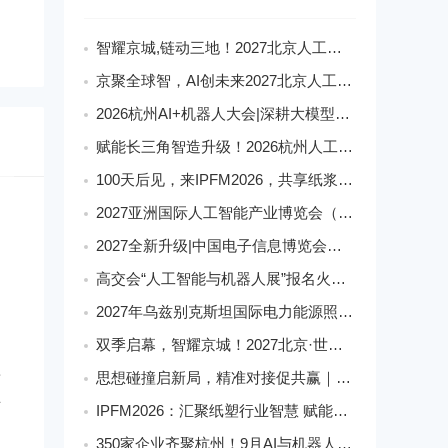
智耀京城,链动三地！2027北京人工智能展构筑AI发展新生态
京聚全球智，AI创未来2027北京人工智能与机器人展全球启动
2026杭州AI+机器人大会|深耕大模型融合,激活智能产业新动能
赋能长三角智造升级！2026杭州人工智能与机器人展会9月启幕
100天后见，来IPFM2026，共享纸浆模塑产业红利
2027亚洲国际人工智能产业博览会（世亚智博会）全维度介绍
2027全新升级|中国电子信息博览会（深圳电子展）核心优势
高交会“人工智能与机器人展”报名火爆,机器人馆展位日趋稀缺
2027年乌兹别克斯坦国际电力能源照明展
双季启幕，智耀京城！2027北京·世亚智博会
新
思想碰撞启新局，精准对接促共赢｜美狮・华克2026中国餐饮包装创新发展大会圆满收官
字
IPFM2026：汇聚纸塑行业智慧 赋能高质健康发展
不
350家企业齐聚杭州！9月AI与机器人盛宴解锁科技新生态