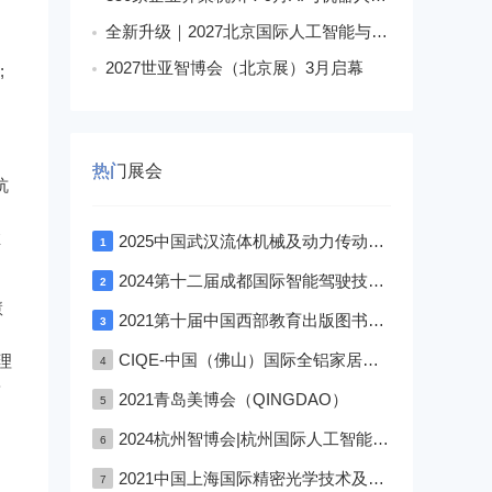
全新升级｜2027北京国际人工智能与机器人展会落地朝阳馆
2027世亚智博会（北京展）3月启幕
;
热门展会
杭
推
2025中国武汉流体机械及动力传动博览会
1
2024第十二届成都国际智能驾驶技术展览会
2
慧
2021第十届中国西部教育出版图书文具与校服博览会—成渝双城展
3
CIQE-中国（佛山）国际全铝家居展览会
理
4
端
2021青岛美博会（QINGDAO）
5
2024杭州智博会|杭州国际人工智能,物联网,大数据展览会
6
2021中国上海国际精密光学技术及设备展览会
7