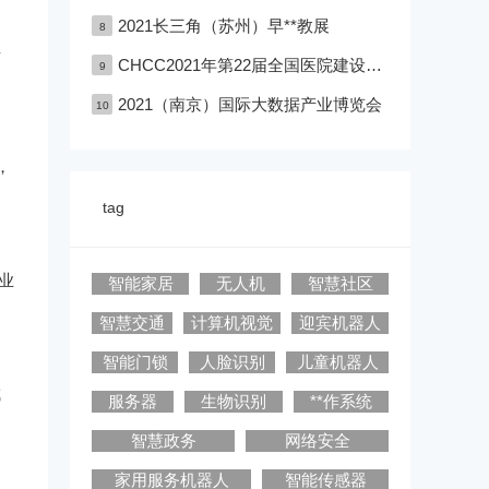
2021长三角（苏州）早**教展
8
告
CHCC2021年第22届全国医院建设大会深圳医院建设大会
9
2021（南京）国际大数据产业博览会
10
，
tag
业
智能家居
无人机
智慧社区
智慧交通
计算机视觉
迎宾机器人
智能门锁
人脸识别
儿童机器人
成
服务器
生物识别
**作系统
智慧政务
网络安全
家用服务机器人
智能传感器