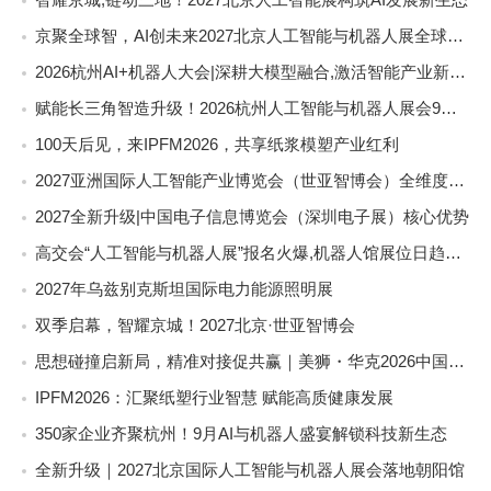
京聚全球智，AI创未来2027北京人工智能与机器人展全球启动
2026杭州AI+机器人大会|深耕大模型融合,激活智能产业新动能
赋能长三角智造升级！2026杭州人工智能与机器人展会9月启幕
100天后见，来IPFM2026，共享纸浆模塑产业红利
2027亚洲国际人工智能产业博览会（世亚智博会）全维度介绍
2027全新升级|中国电子信息博览会（深圳电子展）核心优势
高交会“人工智能与机器人展”报名火爆,机器人馆展位日趋稀缺
2027年乌兹别克斯坦国际电力能源照明展
双季启幕，智耀京城！2027北京·世亚智博会
思想碰撞启新局，精准对接促共赢｜美狮・华克2026中国餐饮包装创新发展大会圆满收官
IPFM2026：汇聚纸塑行业智慧 赋能高质健康发展
350家企业齐聚杭州！9月AI与机器人盛宴解锁科技新生态
全新升级｜2027北京国际人工智能与机器人展会落地朝阳馆