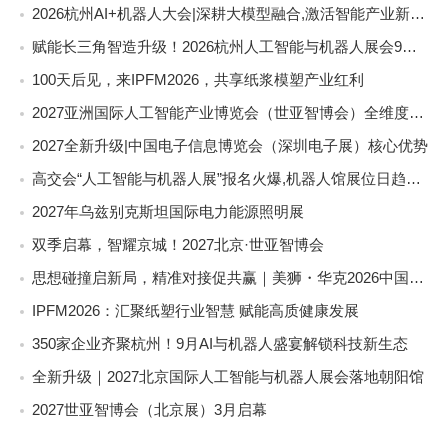
2026杭州AI+机器人大会|深耕大模型融合,激活智能产业新动能
赋能长三角智造升级！2026杭州人工智能与机器人展会9月启幕
100天后见，来IPFM2026，共享纸浆模塑产业红利
2027亚洲国际人工智能产业博览会（世亚智博会）全维度介绍
2027全新升级|中国电子信息博览会（深圳电子展）核心优势
高交会“人工智能与机器人展”报名火爆,机器人馆展位日趋稀缺
2027年乌兹别克斯坦国际电力能源照明展
双季启幕，智耀京城！2027北京·世亚智博会
思想碰撞启新局，精准对接促共赢｜美狮・华克2026中国餐饮包装创新发展大会圆满收官
IPFM2026：汇聚纸塑行业智慧 赋能高质健康发展
350家企业齐聚杭州！9月AI与机器人盛宴解锁科技新生态
全新升级｜2027北京国际人工智能与机器人展会落地朝阳馆
2027世亚智博会（北京展）3月启幕