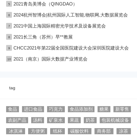
2021青岛美博会（QINGDAO）
5
2024杭州智博会|杭州国际人工智能,物联网,大数据展览会
6
2021中国上海国际精密光学技术及设备展览会
7
2021长三角（苏州）早**教展
8
CHCC2021年第22届全国医院建设大会深圳医院建设大会
9
2021（南京）国际大数据产业博览会
10
tag
食品
进口食品
巧克力
食品添加剂
糖果
新零售
农副产品
汤料
矿泉水
果蔬
奶茶
包装机械设备
冰淇淋
方便粥
纸杯
碳酸饮料
商务部
凉茶