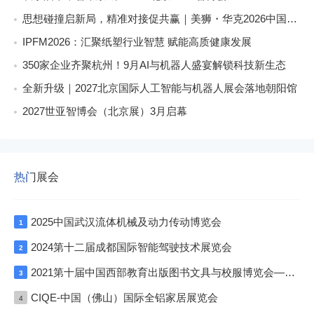
思想碰撞启新局，精准对接促共赢｜美狮・华克2026中国餐饮包装创新发展大会圆满收官
IPFM2026：汇聚纸塑行业智慧 赋能高质健康发展
350家企业齐聚杭州！9月AI与机器人盛宴解锁科技新生态
全新升级｜2027北京国际人工智能与机器人展会落地朝阳馆
2027世亚智博会（北京展）3月启幕
热门展会
2025中国武汉流体机械及动力传动博览会
1
2024第十二届成都国际智能驾驶技术展览会
2
2021第十届中国西部教育出版图书文具与校服博览会—成渝双城展
3
CIQE-中国（佛山）国际全铝家居展览会
4