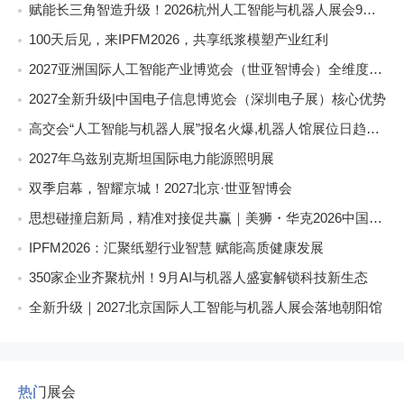
赋能长三角智造升级！2026杭州人工智能与机器人展会9月启幕
100天后见，来IPFM2026，共享纸浆模塑产业红利
2027亚洲国际人工智能产业博览会（世亚智博会）全维度介绍
2027全新升级|中国电子信息博览会（深圳电子展）核心优势
高交会“人工智能与机器人展”报名火爆,机器人馆展位日趋稀缺
2027年乌兹别克斯坦国际电力能源照明展
双季启幕，智耀京城！2027北京·世亚智博会
思想碰撞启新局，精准对接促共赢｜美狮・华克2026中国餐饮包装创新发展大会圆满收官
IPFM2026：汇聚纸塑行业智慧 赋能高质健康发展
350家企业齐聚杭州！9月AI与机器人盛宴解锁科技新生态
全新升级｜2027北京国际人工智能与机器人展会落地朝阳馆
热门展会