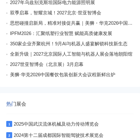
2027年乌兹别克斯坦国际电力能源照明展
双季启幕，智耀京城！2027北京·世亚智博会
思想碰撞启新局，精准对接促共赢｜美狮・华克2026中国餐饮包装创新发展大会圆满收官
IPFM2026：汇聚纸塑行业智慧 赋能高质健康发展
350家企业齐聚杭州！9月AI与机器人盛宴解锁科技新生态
全新升级｜2027北京国际人工智能与机器人展会落地朝阳馆
2027世亚智博会（北京展）3月启幕
美狮·华克2026中国餐饮包装创新大会议程新鲜出炉
热门展会
2025中国武汉流体机械及动力传动博览会
1
2024第十二届成都国际智能驾驶技术展览会
2